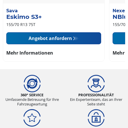
Sava
Nexen
Eskimo S3+
NBlu
155/70 R13 75T
155/70 
Angebot anfordern
Mehr Informationen
Mehr 
360° SERVICE
PROFESSIONALITÄT
Umfassende Betreuung für Ihre
Ein Expertenteam, das an Ihrer
Fahrzeugwartung
Seite steht