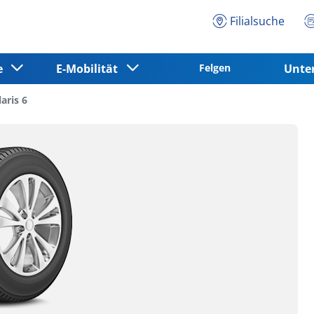
Filialsuche
ce
E-Mobilität
Felgen
Unt
aris 6