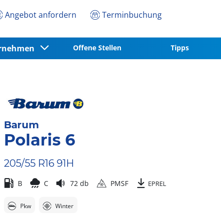
Angebot anfordern
Terminbuchung
ernehmen
Offene Stellen
Tipps
Barum
Polaris 6
205/55 R16 91H
B
C
72 db
PMSF
EPREL
Pkw
Winter