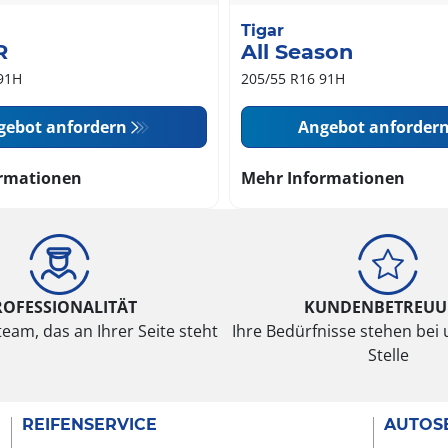
Tigar
R
All Season
91H
205/55 R16 91H
gebot anfordern
Angebot anforder
rmationen
Mehr Informationen
ROFESSIONALITÄT
KUNDENBETREU
eam, das an Ihrer Seite steht
Ihre Bedürfnisse stehen bei 
Stelle
REIFENSERVICE
AUTOS