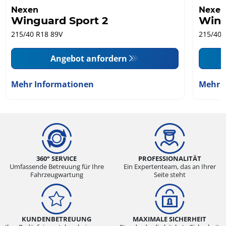
Nexen
Nexen
Winguard Sport 2
Wing
215/40 R18 89V
215/40 
Angebot anfordern
Mehr Informationen
Mehr 
360° SERVICE
PROFESSIONALITÄT
Umfassende Betreuung für Ihre
Ein Expertenteam, das an Ihrer
Fahrzeugwartung
Seite steht
KUNDENBETREUUNG
MAXIMALE SICHERHEIT