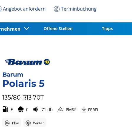
Angebot anfordern
Terminbuchung
ernehmen
Offene Stellen
Tipps
Barum
Polaris 5
135/80 R13 70T
E
C
71 db
PMSF
EPREL
Pkw
Winter