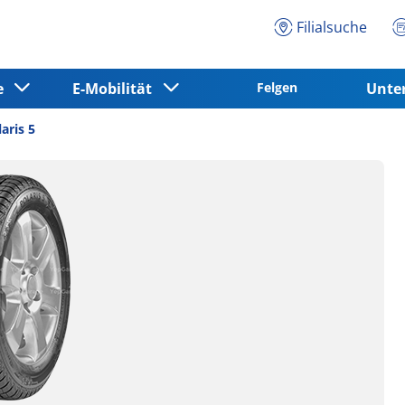
Filialsuche
ce
E-Mobilität
Felgen
Unt
aris 5