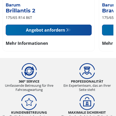
Barum
Baru
Brillantis 2
Brav
175/65 R14 86T
175/65 
Angebot anfordern
Mehr Informationen
Mehr 
360° SERVICE
PROFESSIONALITÄT
Umfassende Betreuung für Ihre
Ein Expertenteam, das an Ihrer
Fahrzeugwartung
Seite steht
KUNDENBETREUUNG
MAXIMALE SICHERHEIT