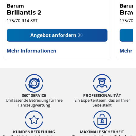
Barum
Baru
Brillantis 2
Brav
175/70 R14 88T
175/70 
Angebot anfordern
Mehr Informationen
Mehr 
360° SERVICE
PROFESSIONALITÄT
Umfassende Betreuung für Ihre
Ein Expertenteam, das an Ihrer
Fahrzeugwartung
Seite steht
KUNDENBETREUUNG
MAXIMALE SICHERHEIT