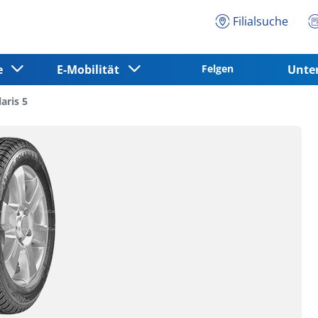
Filialsuche
ce
E-Mobilität
Felgen
Unt
aris 5