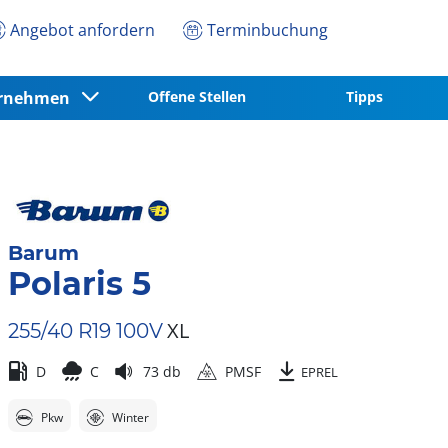
Angebot anfordern
Terminbuchung
ernehmen
Offene Stellen
Tipps
Barum
Polaris 5
XL
255/40 R19 100V
D
C
73 db
PMSF
EPREL
Pkw
Winter