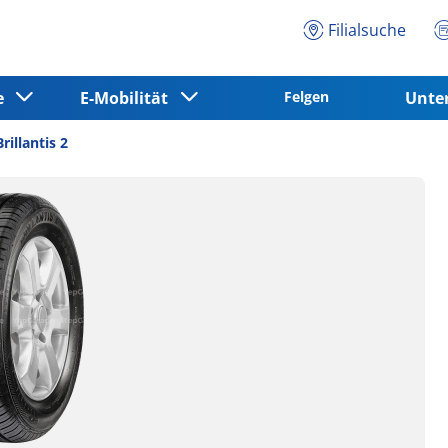
Filialsuche
ce
E-Mobilität
Felgen
Unt
illantis 2