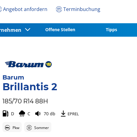
Angebot anfordern
Terminbuchung
ernehmen
Offene Stellen
Tipps
Barum
Brillantis 2
185/70 R14 88H
D
C
70 db
EPREL
Pkw
Sommer