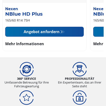
Nexen
Nexen
NBlue HD Plus
NBlu
165/60 R14 75H
165/60 
Angebot anfordern
Mehr Informationen
Mehr 
360° SERVICE
PROFESSIONALITÄT
Umfassende Betreuung für Ihre
Ein Expertenteam, das an Ihrer
Fahrzeugwartung
Seite steht