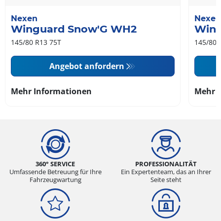
Nexen
Nexen
Winguard Snow'G WH2
Wing
145/80 R13 75T
145/80 
Angebot anfordern
Mehr Informationen
Mehr 
360° SERVICE
PROFESSIONALITÄT
Umfassende Betreuung für Ihre
Ein Expertenteam, das an Ihrer
Fahrzeugwartung
Seite steht