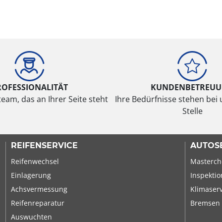
ROFESSIONALITÄT
KUNDENBETREU
eam, das an Ihrer Seite steht
Ihre Bedürfnisse stehen bei 
Stelle
REIFENSERVICE
AUTOS
Reifenwechsel
Masterch
Einlagerung
Inspektio
Achsvermessung
Klimaser
Reifenreparatur
Bremsen
Auswuchten