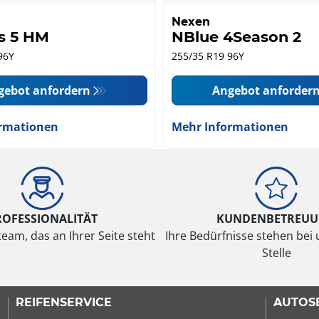
Nexen
s 5 HM
NBlue 4Season 2
96Y
255/35 R19 96Y
gebot anfordern
Angebot anforder
rmationen
Mehr Informationen
ROFESSIONALITÄT
KUNDENBETREU
eam, das an Ihrer Seite steht
Ihre Bedürfnisse stehen bei 
Stelle
REIFENSERVICE
AUTOS