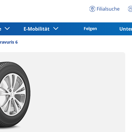
Filialsuche
ce
E-Mobilität
Felgen
Unt
ravuris 6