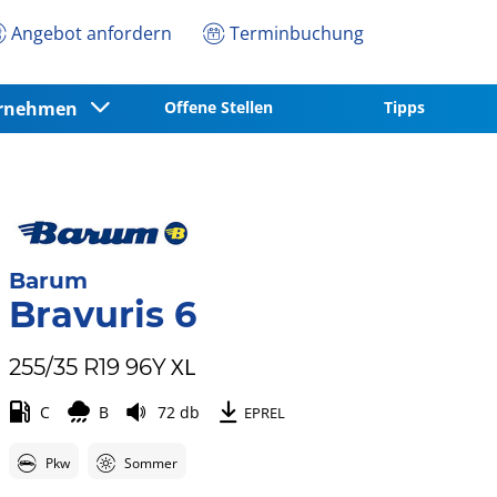
Angebot anfordern
Terminbuchung
ernehmen
Offene Stellen
Tipps
Barum
Bravuris 6
XL
255/35 R19 96Y
C
B
72 db
EPREL
Pkw
Sommer