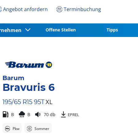
Angebot anfordern
Terminbuchung
ernehmen
Offene Stellen
Tipps
Barum
Bravuris 6
XL
195/65 R15 95T
B
B
70 db
EPREL
Pkw
Sommer