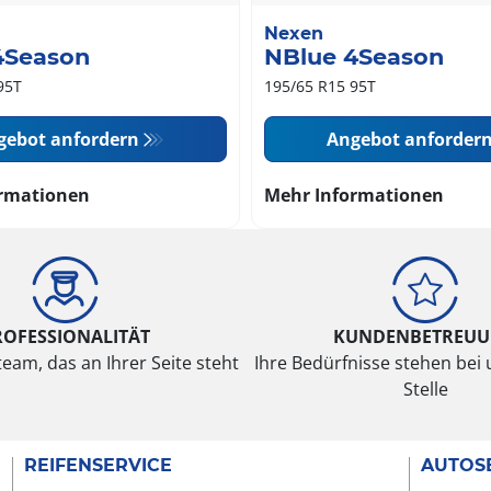
Nexen
4Season
NBlue 4Season
95T
195/65 R15 95T
gebot anfordern
Angebot anforder
rmationen
Mehr Informationen
ROFESSIONALITÄT
KUNDENBETREU
eam, das an Ihrer Seite steht
Ihre Bedürfnisse stehen bei 
Stelle
REIFENSERVICE
AUTOS