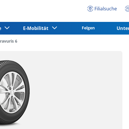
Filialsuche
ce
E-Mobilität
Felgen
Unt
ravuris 6