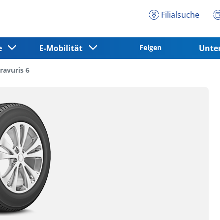
Filialsuche
ce
E-Mobilität
Felgen
Unt
ravuris 6