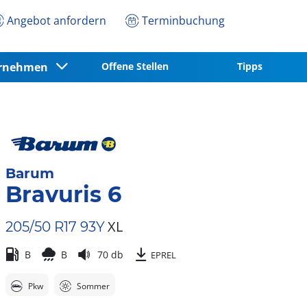
Angebot anfordern
Terminbuchung
ernehmen
Offene Stellen
Tipps
Barum
Bravuris 6
XL
205/50 R17 93Y
B
B
70 db
EPREL
Pkw
Sommer