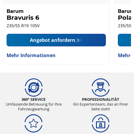
Barum
Baru
Bravuris 6
Polar
235/55 R19 105V
235/55 
Angebot anfordern
Mehr Informationen
Mehr 
360° SERVICE
PROFESSIONALITÄT
Umfassende Betreuung für Ihre
Ein Expertenteam, das an Ihrer
Fahrzeugwartung
Seite steht