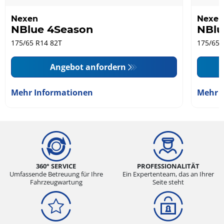
Nexen
Nexen
NBlue 4Season
NBlu
175/65 R14 82T
175/65 
Angebot anfordern
Mehr Informationen
Mehr 
360° SERVICE
PROFESSIONALITÄT
Umfassende Betreuung für Ihre
Ein Expertenteam, das an Ihrer
Fahrzeugwartung
Seite steht