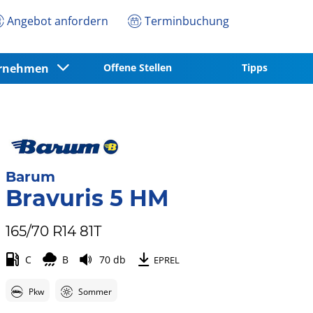
Angebot anfordern
Terminbuchung
ernehmen
Offene Stellen
Tipps
Barum
Bravuris 5 HM
165/70 R14 81T
C
B
70 db
EPREL
Pkw
Sommer