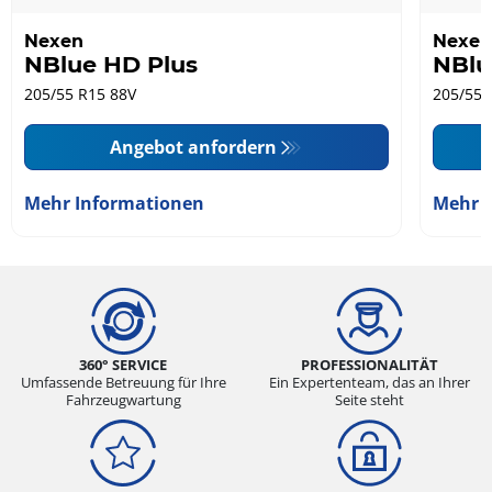
Nexen
Nexen
NBlue HD Plus
NBlu
205/55 R15 88V
205/55 
Angebot anfordern
Mehr Informationen
Mehr 
360° SERVICE
PROFESSIONALITÄT
Umfassende Betreuung für Ihre
Ein Expertenteam, das an Ihrer
Fahrzeugwartung
Seite steht