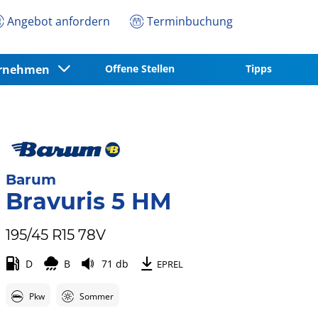
Angebot anfordern
Terminbuchung
ernehmen
Offene Stellen
Tipps
Barum
Bravuris 5 HM
195/45 R15 78V
D
B
71 db
EPREL
Pkw
Sommer