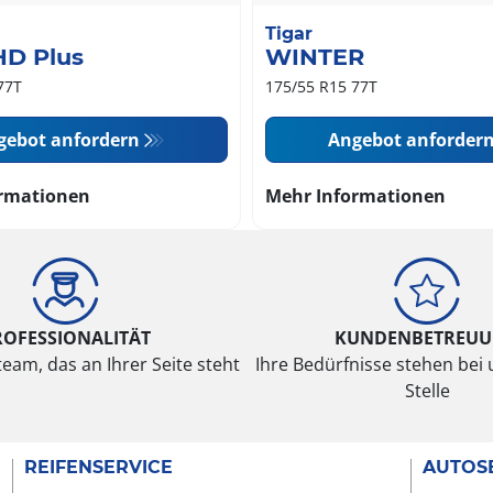
Tigar
HD Plus
WINTER
77T
175/55 R15 77T
gebot anfordern
Angebot anforder
rmationen
Mehr Informationen
ROFESSIONALITÄT
KUNDENBETREU
eam, das an Ihrer Seite steht
Ihre Bedürfnisse stehen bei 
Stelle
REIFENSERVICE
AUTOS