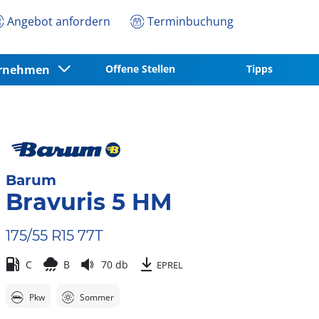
Angebot anfordern
Terminbuchung
ernehmen
Offene Stellen
Tipps
Barum
Bravuris 5 HM
175/55 R15 77T
C
B
70 db
EPREL
Pkw
Sommer