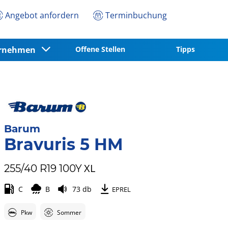
Angebot anfordern
Terminbuchung
ernehmen
Offene Stellen
Tipps
Barum
Bravuris 5 HM
XL
255/40 R19 100Y
C
B
73 db
EPREL
Pkw
Sommer