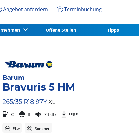
Angebot anfordern
Terminbuchung
ernehmen
Offene Stellen
Tipps
Barum
Bravuris 5 HM
XL
265/35 R18 97Y
C
B
73 db
EPREL
Pkw
Sommer