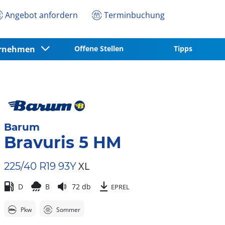
Angebot anfordern
Terminbuchung
ernehmen
Offene Stellen
Tipps
Barum
Bravuris 5 HM
XL
225/40 R19 93Y
D
B
72 db
EPREL
Pkw
Sommer