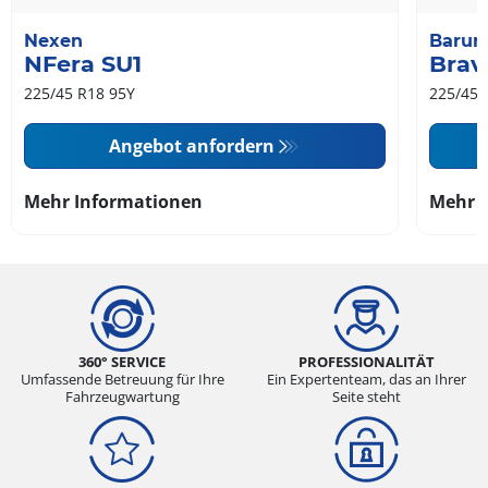
Nexen
Baru
NFera SU1
Brav
225/45 R18 95Y
225/45 
Angebot anfordern
Mehr Informationen
Mehr 
360° SERVICE
PROFESSIONALITÄT
Umfassende Betreuung für Ihre
Ein Expertenteam, das an Ihrer
Fahrzeugwartung
Seite steht