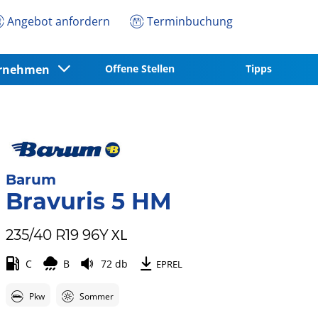
Angebot anfordern
Terminbuchung
ernehmen
Offene Stellen
Tipps
Barum
Bravuris 5 HM
XL
235/40 R19 96Y
C
B
72 db
EPREL
Pkw
Sommer