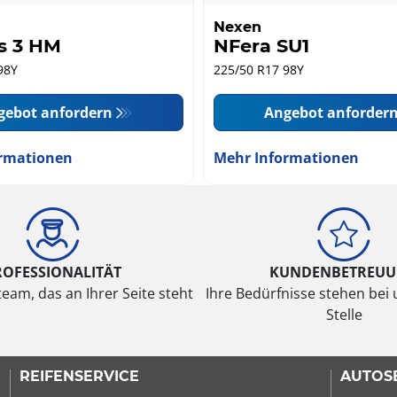
Nexen
s 3 HM
NFera SU1
98Y
225/50 R17 98Y
gebot anfordern
Angebot anforder
rmationen
Mehr Informationen
ROFESSIONALITÄT
KUNDENBETREU
eam, das an Ihrer Seite steht
Ihre Bedürfnisse stehen bei 
Stelle
REIFENSERVICE
AUTOS