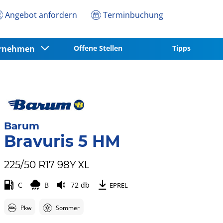
Angebot anfordern
Terminbuchung
ernehmen
Offene Stellen
Tipps
Barum
Bravuris 5 HM
XL
225/50 R17 98Y
C
B
72 db
EPREL
Pkw
Sommer