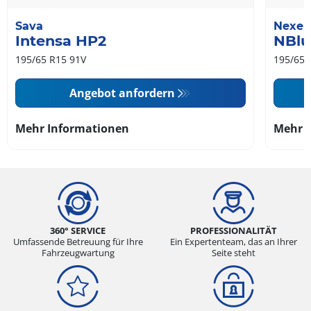
Sava
Nexen
Intensa HP2
NBlu
195/65 R15 91V
195/65 
Angebot anfordern
Mehr Informationen
Mehr 
360° SERVICE
PROFESSIONALITÄT
Umfassende Betreuung für Ihre
Ein Expertenteam, das an Ihrer
Fahrzeugwartung
Seite steht