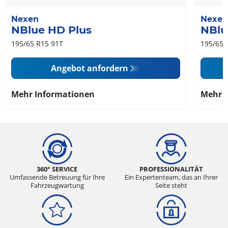
Nexen
Nexen
NBlue HD Plus
NBlu
195/65 R15 91T
195/65 
Angebot anfordern
Mehr Informationen
Mehr 
360° SERVICE
PROFESSIONALITÄT
Umfassende Betreuung für Ihre
Ein Expertenteam, das an Ihrer
Fahrzeugwartung
Seite steht