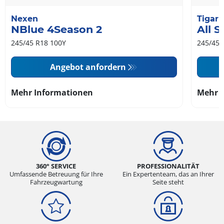
Nexen
Tigar
NBlue 4Season 2
All 
245/45 R18 100Y
245/45 
Angebot anfordern
Mehr Informationen
Mehr 
360° SERVICE
PROFESSIONALITÄT
Umfassende Betreuung für Ihre
Ein Expertenteam, das an Ihrer
Fahrzeugwartung
Seite steht