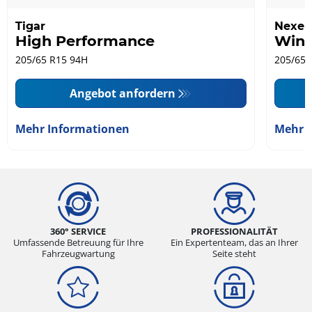
Tigar
Nexen
High Performance
Wing
205/65 R15 94H
205/65 
Angebot anfordern
Mehr Informationen
Mehr 
360° SERVICE
PROFESSIONALITÄT
Umfassende Betreuung für Ihre
Ein Expertenteam, das an Ihrer
Fahrzeugwartung
Seite steht