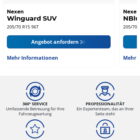
Nexen
Nexen
Winguard SUV
NBlu
205/70 R15 96T
205/70 
Angebot anfordern
Mehr Informationen
Mehr 
360° SERVICE
PROFESSIONALITÄT
Umfassende Betreuung für Ihre
Ein Expertenteam, das an Ihrer
Fahrzeugwartung
Seite steht