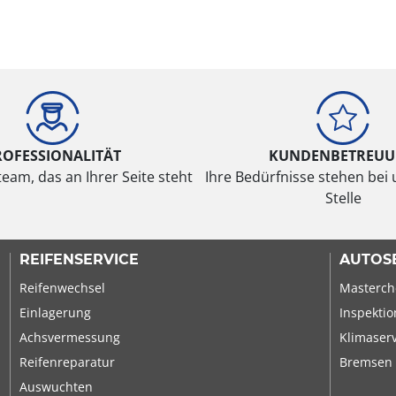
ROFESSIONALITÄT
KUNDENBETREU
eam, das an Ihrer Seite steht
Ihre Bedürfnisse stehen bei 
Stelle
REIFENSERVICE
AUTOS
Reifenwechsel
Masterch
Einlagerung
Inspektio
Achsvermessung
Klimaser
Reifenreparatur
Bremsen
Auswuchten