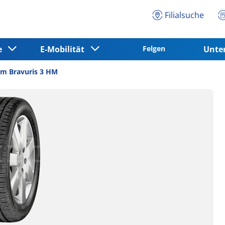
Filialsuche
ce
E-Mobilität
Felgen
Unt
m Bravuris 3 HM