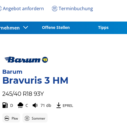
Angebot anfordern
Terminbuchung
ernehmen
Offene Stellen
Tipps
Barum
Bravuris 3 HM
245/40 R18 93Y
D
C
71 db
EPREL
Pkw
Sommer