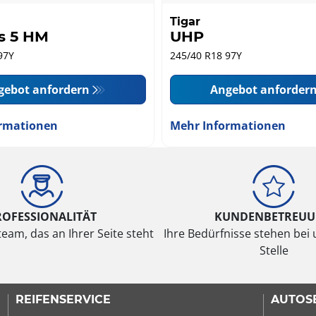
Tigar
s 5 HM
UHP
97Y
245/40 R18 97Y
gebot anfordern
Angebot anforder
rmationen
Mehr Informationen
ROFESSIONALITÄT
KUNDENBETREU
eam, das an Ihrer Seite steht
Ihre Bedürfnisse stehen bei 
Stelle
REIFENSERVICE
AUTOS