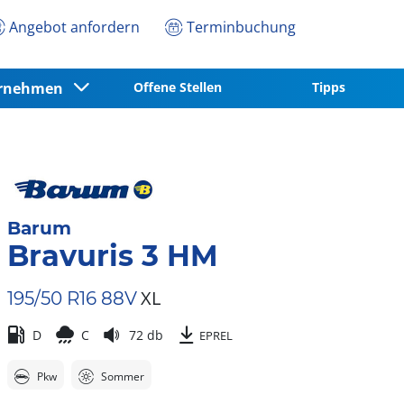
Angebot anfordern
Terminbuchung
ernehmen
Offene Stellen
Tipps
Barum
Bravuris 3 HM
XL
195/50 R16 88V
D
C
72 db
EPREL
Pkw
Sommer