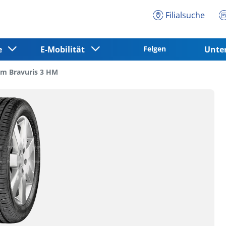
Filialsuche
ce
E-Mobilität
Felgen
Unt
m Bravuris 3 HM