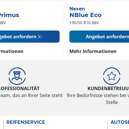
Nexen
Primus
NBlue Eco
88V
195/50 R16 88V
gebot anfordern
Angebot anforder
rmationen
Mehr Informationen
ROFESSIONALITÄT
KUNDENBETREU
eam, das an Ihrer Seite steht
Ihre Bedürfnisse stehen bei 
Stelle
REIFENSERVICE
AUTOS