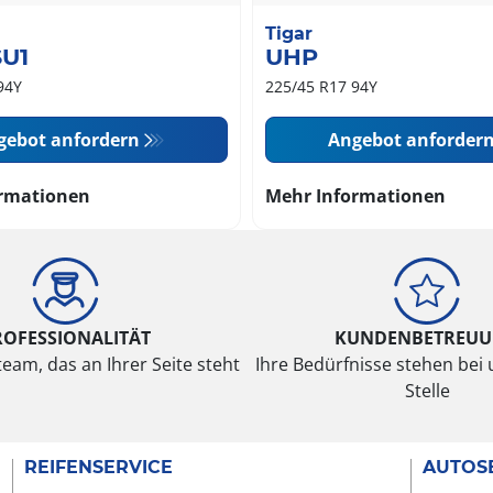
Tigar
SU1
UHP
94Y
225/45 R17 94Y
gebot anfordern
Angebot anforder
rmationen
Mehr Informationen
ROFESSIONALITÄT
KUNDENBETREU
eam, das an Ihrer Seite steht
Ihre Bedürfnisse stehen bei 
Stelle
REIFENSERVICE
AUTOS