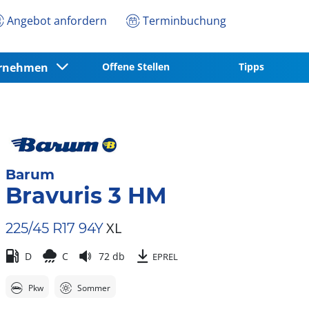
Angebot anfordern
Terminbuchung
ernehmen
Offene Stellen
Tipps
Barum
Bravuris 3 HM
XL
225/45 R17 94Y
D
C
72 db
EPREL
Pkw
Sommer