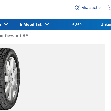
Filialsuche
ce
E-Mobilität
Felgen
Unt
m Bravuris 3 HM