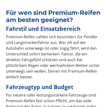
Item
1
of
Für wen sind Premium-Reifen
3
am besten geeignet?
Fahrstil und Einsatzbereich
Premium-Reifen zahlen sich besonders für Pendler
und Langstreckenfahrer aus. Wer oft auf der
Autobahn unterwegs ist oder zügig fährt, wird den
Unterschied sofort bemerken. Fahrer, die ein
direktes Fahrgefühl schätzen und auch bei
plötzlichem Regen oder wechselndem Wetter sicher
unterwegs sein wollen, fahren mit Premium-Reifen
einfach besser.
Fahrzeugtyp und Budget
Für neuere oder leistungsstärkere Fahrzeuge sind
Premium-Reifen fast schon Pflicht, um das volle
Potenzial des Autos zu nutzen. Ja, sie kosten mehr