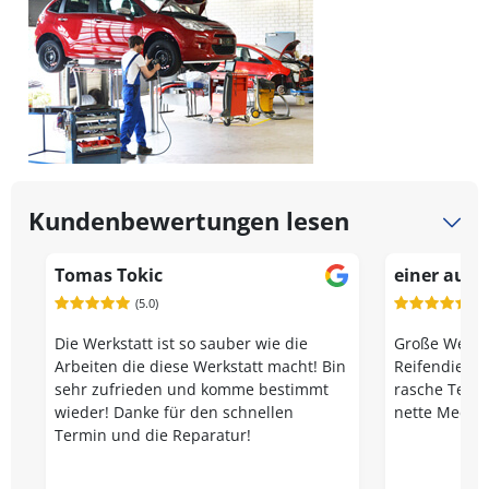
Kundenbewertungen lesen
Tomas Tokic
einer aus 
(5.0)
(5.
Die Werkstatt ist so sauber wie die
Große Werkst
Arbeiten die diese Werkstatt macht! Bin
Reifendienst
sehr zufrieden und komme bestimmt
rasche Termi
wieder! Danke für den schnellen
nette Mechan
Termin und die Reparatur!