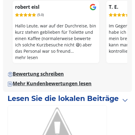
robert eisl
T. E.
(5.0)
(5.
Hallo Leute, war auf der Durchreise, bin
Im Gegensatz
kurz stehen geblieben für Toilette und
habe ich hie
einen Kaffee (normalerweise bewerte
mein bremsl
ich solche Kurzbesuche nicht 😅) aber
kann man kos
das Personal war so freund…
kontrollieren
mehr lesen
Bewertung schreiben
Mehr Kundenbewertungen lesen
Lesen Sie die lokalen Beiträge