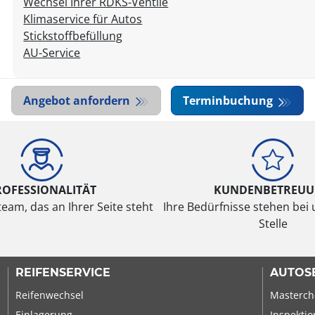
Wechsel Ihrer RDKS-Ventile
Klimaservice für Autos
Stickstoffbefüllung
AU-Service
Angebot anfordern
Terminbuchung
ROFESSIONALITÄT
KUNDENBETREU
eam, das an Ihrer Seite steht
Ihre Bedürfnisse stehen bei 
Stelle
REIFENSERVICE
AUTOS
Reifenwechsel
Masterch
Einlagerung
Inspektio