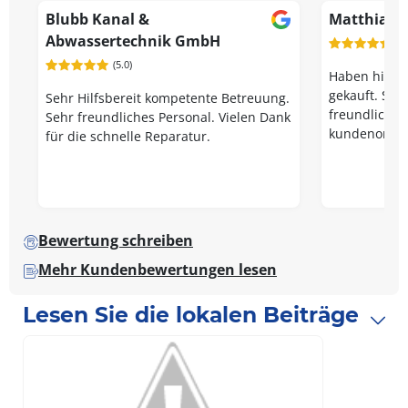
Blubb Kanal &
Matthias 
Abwassertechnik GmbH
(5.
(5.0)
Haben hier 
gekauft. Seh
Sehr Hilfsbereit kompetente Betreuung.
freundlich, a
Sehr freundliches Personal. Vielen Dank
kundenorient
für die schnelle Reparatur.
Bewertung schreiben
Mehr Kundenbewertungen lesen
Lesen Sie die lokalen Beiträge