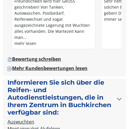
Freundlichkeit wird hier GROSS
Sehr netter 
geschrieben! Von Tanken,
solchen Betr
Autowaschen, Postbedarf,
geben! Die D
Reifenwechsel und sogar
immer sehr s
ausgezeichnete Lagerung mit Wuchten
alles vorhanden. Die Wartezeit kann
man…
mehr lesen
Bewertung schreiben
Mehr Kundenbewertungen lesen
Informieren Sie sich über die
Reifen- und
Autodienstleistungen, die in
Ihrem Zentrum in Buchkirchen
verfügbar sind:
Auswuchten
Montagepaket Alufelgen