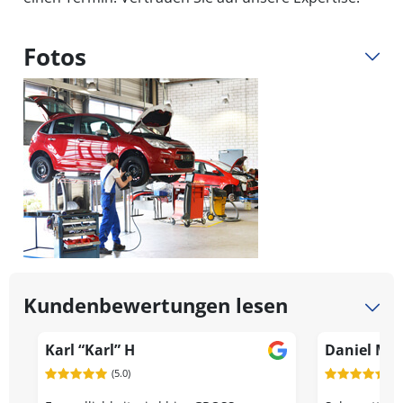
Fotos
Kundenbewertungen lesen
Karl “Karl” H
Daniel Min
(5.0)
(5.