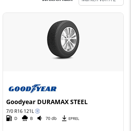
Goodyear DURAMAX STEEL
7/0 R16
121
L
D
B
70 db
EPREL