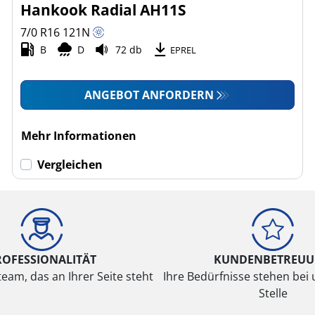
Hankook Radial AH11S
7/0 R16
121
N
B
D
72 db
EPREL
ANGEBOT ANFORDERN
Mehr Informationen
Vergleichen
ROFESSIONALITÄT
KUNDENBETREU
eam, das an Ihrer Seite steht
Ihre Bedürfnisse stehen bei 
Stelle