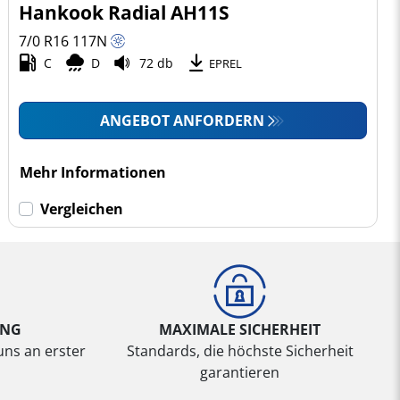
Hankook Radial AH11S
7/0 R16
117
N
C
D
72 db
EPREL
ANGEBOT ANFORDERN
Mehr Informationen
Vergleichen
UNG
MAXIMALE SICHERHEIT
uns an erster
Standards, die höchste Sicherheit
garantieren