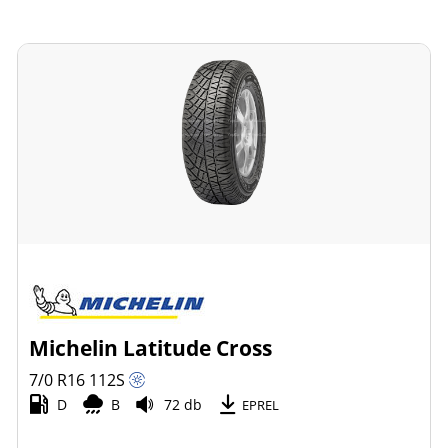
Michelin Latitude Cross
7/0 R16
112
S
D
B
72 db
EPREL