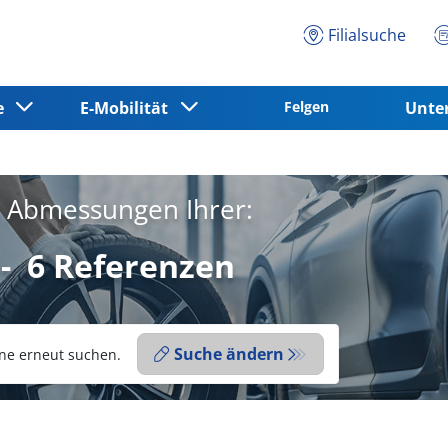
Filialsuche
ce
E-Mobilität
Felgen
Unt
e Abmessungen Ihrer:
-
6 Referenzen
Suche ändern
ne erneut suchen.