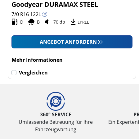
Goodyear DURAMAX STEEL
7/0 R16
122
L
D
B
70 db
EPREL
ANGEBOT ANFORDERN
Mehr Informationen
Vergleichen
360° SERVICE
P
Umfassende Betreuung für Ihre
Ein Expertent
Fahrzeugwartung