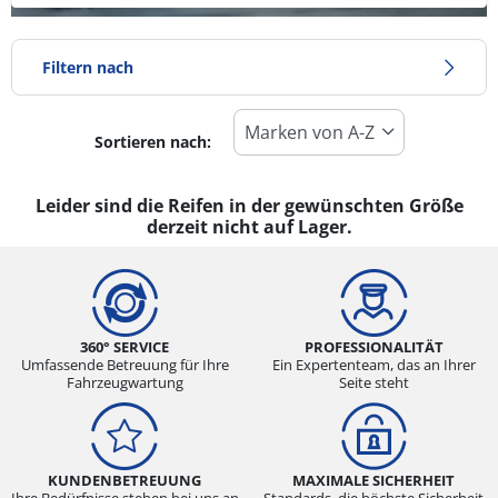
Filtern nach
Sortieren nach:
Reifentyp
Alle Arten (0)
Leider sind die Reifen in der gewünschten Größe
derzeit nicht auf Lager.
Winter (0)
Sommer (0)
Ganzjahresreifen (0)
360° SERVICE
PROFESSIONALITÄT
Umfassende Betreuung für Ihre
Ein Expertenteam, das an Ihrer
Fahrzeugwartung
Seite steht
Fahrzeugmodell
Alle Arten (0)
Pkw (0)
KUNDENBETREUUNG
MAXIMALE SICHERHEIT