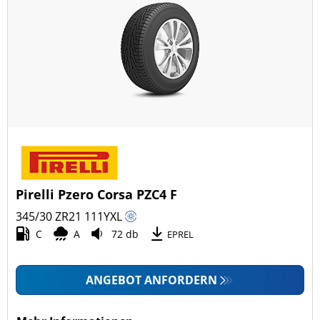
Pirelli Pzero Corsa PZC4 F
345/30 ZR21
111
Y
XL
C
A
72 db
EPREL
ANGEBOT ANFORDERN