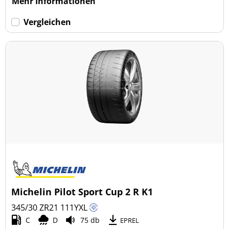
Mehr Informationen
Vergleichen
Michelin Pilot Sport Cup 2 R K1
345/30 ZR21
111
Y
XL
C
D
75 db
EPREL