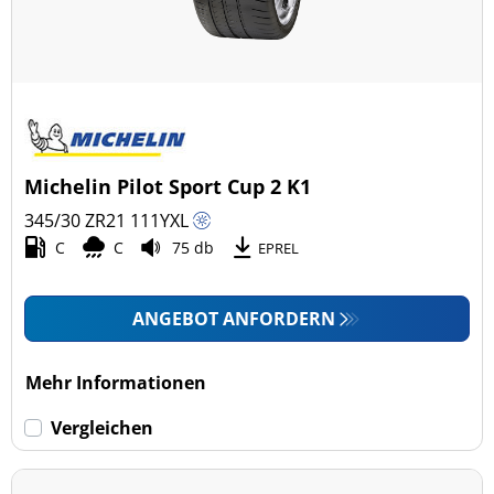
Michelin Pilot Sport Cup 2 K1
345/30 ZR21
111
Y
XL
C
C
75 db
EPREL
ANGEBOT ANFORDERN
Mehr Informationen
Vergleichen