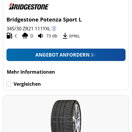
Pkw (4)
4x4/Offroad (0)
Bridgestone Potenza Sport L
Transporter (0)
345/30 ZR21
111
Y
XL
Wohnmobil (0)
C
D
73 db
EPREL
LKW (0)
ANGEBOT ANFORDERN
Run-flat (mit Notlaufeigenschaft)
Mehr Informationen
Run-flat (mit Notlaufeigenschaft) (1)
Vergleichen
Keine Run-flat (4)
mehr Optionen