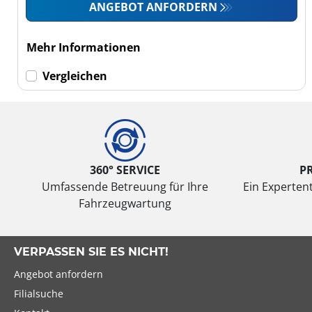
Wohnmobil (0)
ANGEBOT ANFORDERN
LKW (0)
Mehr Informationen
Run-flat (mit
Vergleichen
Notlaufeigenschaft)
Run-flat (mit
Notlaufeigenschaft)
(0)
360° SERVICE
P
Keine Run-flat (2)
Umfassende Betreuung für Ihre
Ein Expertent
Fahrzeugwartung
mehr
Optionen
VERPASSEN SIE ES NICHT!
Angebot anfordern
Filialsuche