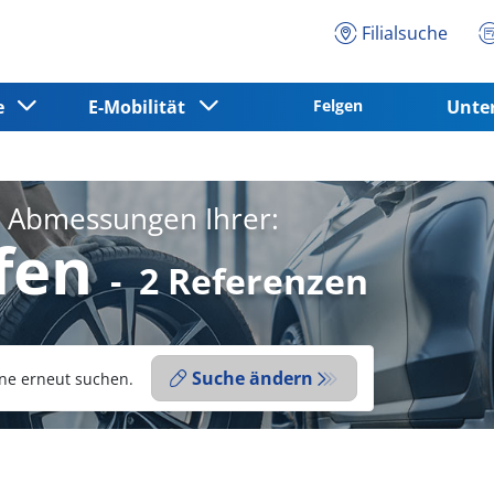
Filialsuche
ce
E-Mobilität
Felgen
Unt
e Abmessungen Ihrer:
fen
-
2 Referenzen
Suche ändern
ne erneut suchen.