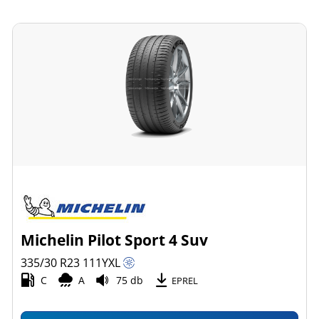
Michelin Pilot Sport 4 Suv
335/30 R23
111
Y
XL
C
A
75 db
EPREL