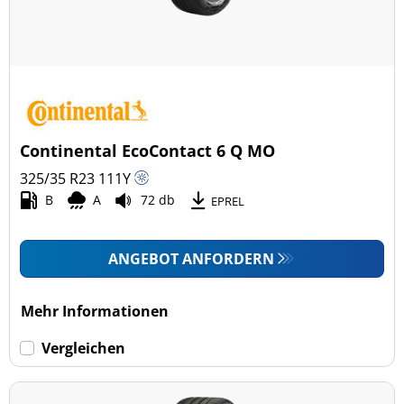
Continental EcoContact 6 Q MO
325/35 R23
111
Y
B
A
72 db
EPREL
ANGEBOT ANFORDERN
Mehr Informationen
Vergleichen