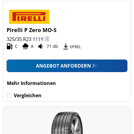
Alle Arten (7)
Pkw (7)
4x4/Offroad (0)
Pirelli P Zero MO-S
Transporter (0)
325/35 R23
111
Y
Wohnmobil (0)
C
A
71 db
EPREL
LKW (0)
ANGEBOT ANFORDERN
Run-flat (mit Notlaufeigenschaft)
Mehr Informationen
Run-flat (mit Notlaufeigenschaft) (0)
Vergleichen
Keine Run-flat (7)
mehr Optionen