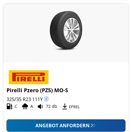
Pirelli Pzero (PZ5) MO-S
325/35 R23
111
Y
C
A
72 db
EPREL
ANGEBOT ANFORDERN