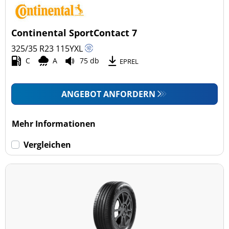
Continental SportContact 7
325/35 R23
115
Y
XL
C
A
75 db
EPREL
ANGEBOT ANFORDERN
Mehr Informationen
Vergleichen