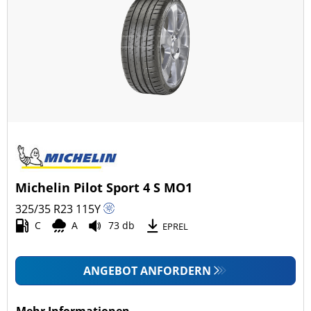
Michelin Pilot Sport 4 S MO1
325/35 R23
115
Y
C
A
73 db
EPREL
ANGEBOT ANFORDERN
Mehr Informationen