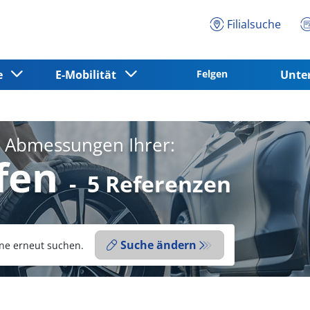
Filialsuche
ce
E-Mobilität
Felgen
Unt
e Abmessungen Ihrer:
fen
-
5 Referenzen
Suche ändern
ne erneut suchen.