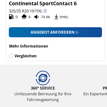
Continental SportContact 6
325/25 R20
101
Y
XL
D
A
74 db
EPREL
ANGEBOT ANFORDERN
Mehr Informationen
Vergleichen
360° SERVICE
P
Umfassende Betreuung für Ihre
Ein Expertent
Fahrzeugwartung