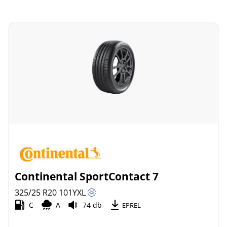
Continental SportContact 7
325/25 R20
101
Y
XL
C
A
74 db
EPREL