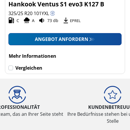
Hankook Ventus S1 evo3 K127 B
325/25 R20
101
Y
XL
C
A
73 db
EPREL
ANGEBOT ANFORDERN
Mehr Informationen
Vergleichen
ROFESSIONALITÄT
KUNDENBETREU
eam, das an Ihrer Seite steht
Ihre Bedürfnisse stehen bei 
Stelle