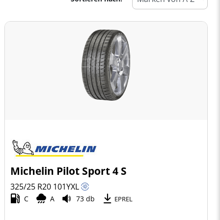
Michelin Pilot Sport 4 S
325/25 R20
101
Y
XL
C
A
73 db
EPREL