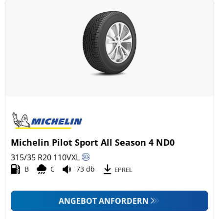
Michelin Pilot Sport All Season 4 ND0
315/35 R20
110
V
XL
B
C
73 db
EPREL
ANGEBOT ANFORDERN