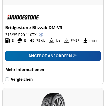
Bridgestone Blizzak DM-V3
315/35 R20
110
T
XL
E
E
75 db
Ice
PMSF
EPREL
ANGEBOT ANFORDERN
Mehr Informationen
Vergleichen