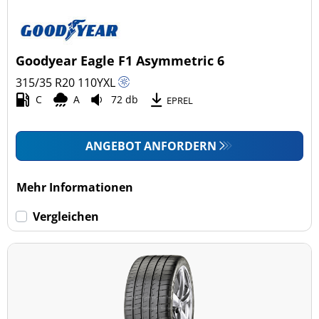
Goodyear Eagle F1 Asymmetric 6
315/35 R20
110
Y
XL
C
A
72 db
EPREL
ANGEBOT ANFORDERN
Mehr Informationen
Vergleichen