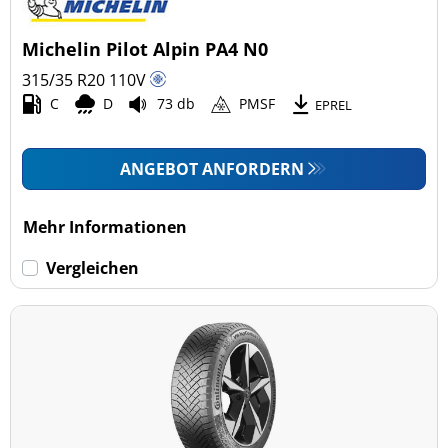
Michelin Pilot Alpin PA4 N0
315/35 R20
110
V
C
D
73 db
PMSF
EPREL
ANGEBOT ANFORDERN
Mehr Informationen
Vergleichen