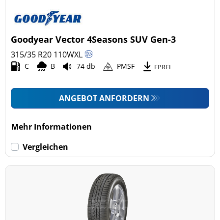
Goodyear Vector 4Seasons SUV Gen-3
315/35 R20
110
W
XL
C
B
74 db
PMSF
EPREL
ANGEBOT ANFORDERN
Mehr Informationen
Vergleichen