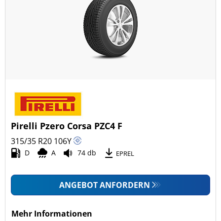
Pirelli Pzero Corsa PZC4 F
315/35 R20
106
Y
D
A
74 db
EPREL
ANGEBOT ANFORDERN
Mehr Informationen