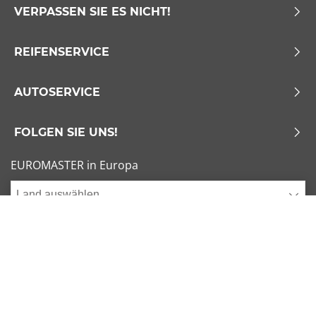
VERPASSEN SIE ES NICHT!
REIFENSERVICE
AUTOSERVICE
FOLGEN SIE UNS!
EUROMASTER in Europa
Land auswählen
Allgemeine Geschäftsbedingungen
x
1/6
Sitemap
Impressum
Beliebte Dimensionen
Cookies verwalten
205/55 R16 91V