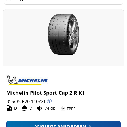
Keine Run-flat (50)
mehr Optionen
Michelin Pilot Sport Cup 2 R K1
315/35 R20
110
Y
XL
D
D
74 db
EPREL
ANGEBOT ANFORDERN