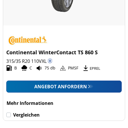
Continental WinterContact TS 860 S
315/35 R20
110
V
XL
B
C
75 db
PMSF
EPREL
ANGEBOT ANFORDERN
Mehr Informationen
Vergleichen