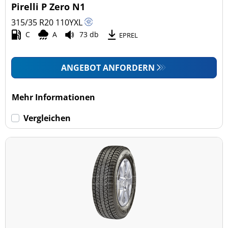
Pirelli P Zero N1
315/35 R20
110
Y
XL
C
A
73 db
EPREL
ANGEBOT ANFORDERN
Mehr Informationen
Vergleichen