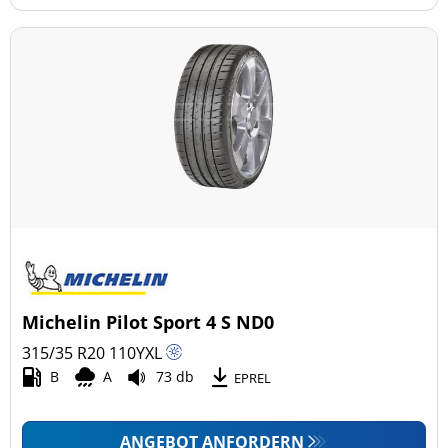
Michelin Pilot Sport 4 S ND0
315/35 R20
110
Y
XL
B
A
73 db
EPREL
ANGEBOT ANFORDERN