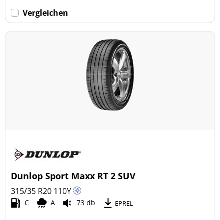
Vergleichen
Dunlop Sport Maxx RT 2 SUV
315/35 R20
110
Y
C
A
73 db
EPREL