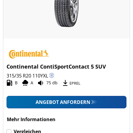
Ganzjahresreifen (4)
Fahrzeugmodell
Alle Arten (50)
Pkw (43)
4x4/Offroad (7)
Continental ContiSportContact 5 SUV
Transporter (0)
315/35 R20
110
Y
XL
Wohnmobil (0)
B
A
75 db
EPREL
LKW (0)
ANGEBOT ANFORDERN
Run-flat (mit Notlaufeigenschaft)
Mehr Informationen
Run-flat (mit Notlaufeigenschaft) (21)
Vergleichen