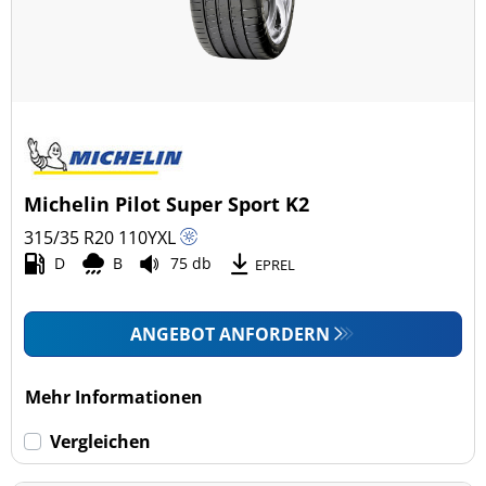
Michelin Pilot Super Sport K2
315/35 R20
110
Y
XL
D
B
75 db
EPREL
ANGEBOT ANFORDERN
Mehr Informationen
Vergleichen