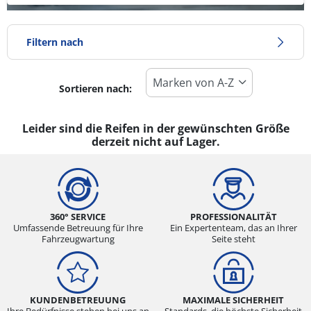
Filtern nach
Sortieren nach:
Reifentyp
Alle Arten (0)
Leider sind die Reifen in der gewünschten Größe
derzeit nicht auf Lager.
Winter (0)
Sommer (0)
Ganzjahresreifen (0)
360° SERVICE
PROFESSIONALITÄT
Umfassende Betreuung für Ihre
Ein Expertenteam, das an Ihrer
Fahrzeugwartung
Seite steht
Fahrzeugmodell
Alle Arten (0)
Pkw (0)
KUNDENBETREUUNG
MAXIMALE SICHERHEIT