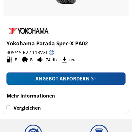
Yokohama Parada Spec-X PA02
305/45 R22
118
V
XL
E
B
74 db
EPREL
ANGEBOT ANFORDERN
Mehr Informationen
Vergleichen