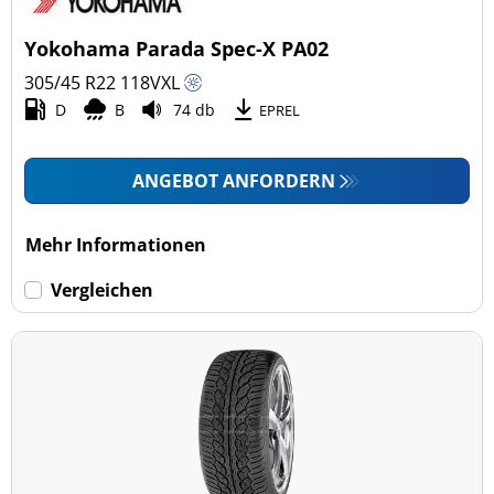
4x4/Offroad (2)
Yokohama Parada Spec-X PA02
Transporter (0)
305/45 R22
118
V
XL
Wohnmobil (0)
D
B
74 db
EPREL
LKW (0)
ANGEBOT ANFORDERN
Run-flat (mit Notlaufeigenschaft)
Mehr Informationen
Run-flat (mit Notlaufeigenschaft) (0)
Vergleichen
Keine Run-flat (2)
mehr Optionen